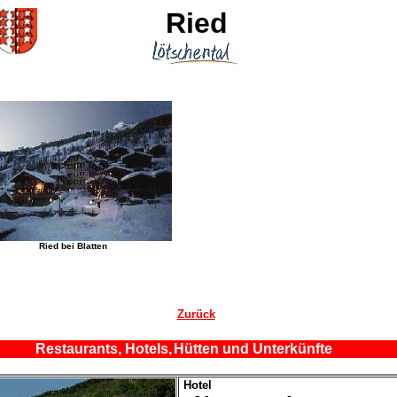
Ried
Ried bei Blatten
Zurück
Restaurants, Hotels,
Hütten und Unterkünfte
Hotel