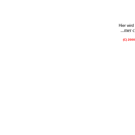
Hier wird
...mer c
(C) 200