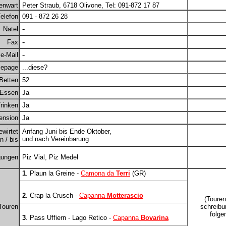
enwart
Peter Straub, 6718 Olivone, Tel: 091-872 17 87
elefon
091 - 872 26 28
-
Natel
-
Fax
-
e-Mail
epage
...diese?
Betten
52
Essen
Ja
rinken
Ja
ension
Ja
ewirtet
Anfang Juni bis Ende Oktober,
und nach Vereinbarung
 / bis
gungen
Piz Vial, Piz Medel
1
. Plaun la Greine -
Camona da
Terri
(GR)
2
. Crap la Crusch -
Capanna
Motterascio
(Touren
Touren
schreibu
folge
3
. Pass Uffiern - Lago Retico -
Capanna
Bovarina