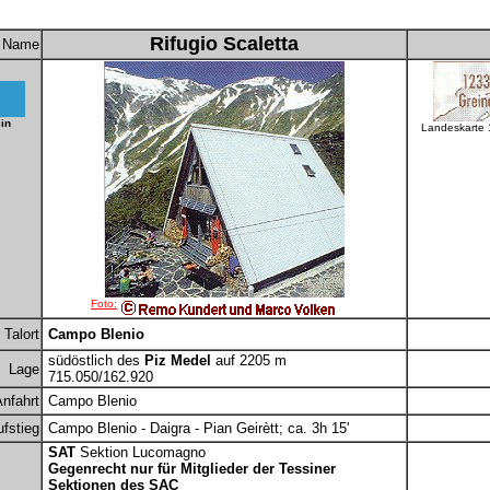
Rifugio Scaletta
Name
in
Landeskarte
Foto:
Talort
Campo Blenio
südöstlich des
Piz Medel
auf 2205 m
Lage
715.050/162.920
nfahrt
Campo Blenio
fstieg
Campo Blenio - Daigra - Pian Geirètt; ca. 3h 15'
SAT
Sektion Lucomagno
Gegenrecht nur für Mitglieder der Tessiner
Sektionen des SAC